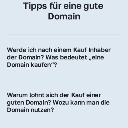
Tipps für eine gute 
Domain
Werde ich nach einem Kauf Inhaber 
der Domain? Was bedeutet „eine 
Domain kaufen“?
Ja, Sie werden der offizielle Domain-Inhaber. 
Sie erhalten alle Rechte zur Nutzung, 
Verwaltung oder Weiterveräußerung der 
Warum lohnt sich der Kauf einer 
Domain.
guten Domain? Wozu kann man die 
Domain nutzen?
Eine starke Domain steigert Sichtbarkeit, 
Vertrauen und Markenwert. Nutzen Sie sie 