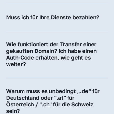
späteren Betrieb der Domain (z. B. beim 
Hosting-Anbieter) fallen geringe laufende 
Muss ich für Ihre Dienste bezahlen?
Gebühren an. Diese bewegen sich für .de 
Nein, bei uns zahlen Sie nur den Kaufpreis 
Domains bei ca. 5€ / Jahr
der Domain – ohne zusätzliche Vermittlungs- 
oder Servicegebühren.
Wie funktioniert der Transfer einer 
gekauften Domain? Ich habe einen 
Auth-Code erhalten, wie geht es 
weiter?
Mit dem Auth-Code beauftragen Sie Ihren 
Provider, die Domain zu übernehmen. Gerne 
begleiten wir Sie bei diesem einfachen und 
Warum muss es unbedingt „.de“ für 
schnellen Prozess.
Deutschland oder ".at" für 
Österreich / ".ch" für die Schweiz 
sein?