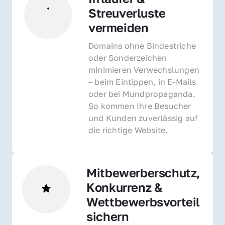
Streuverluste 
vermeiden
Domains ohne Bindestriche 
oder Sonderzeichen 
minimieren Verwechslungen 
– beim Eintippen, in E-Mails 
oder bei Mundpropaganda. 
So kommen Ihre Besucher 
und Kunden zuverlässig auf 
die richtige Website.
Mitbewerberschutz, 
Konkurrenz & 
Wettbewerbsvorteil 
sichern 