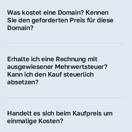
für Ihre Website, Weiterleitung, E-Mail-
Was kostet eine Domain? Kennen 
Adressen oder als digitale Investition.
Sie den geforderten Preis für diese 
Domain?
Der Preis variiert je nach Domain. Für diese 
Domain liegt ein konkreter Kaufpreis vor – 
kontaktieren Sie uns gerne für ein 
Erhalte ich eine Rechnung mit 
unverbindliches Angebot.
ausgewiesener Mehrwertsteuer? 
Kann ich den Kauf steuerlich 
absetzen?
Ja, Sie erhalten eine Rechnung mit MwSt. 
Für Unternehmen ist der Kauf in der Regel 
steuerlich absetzbar.
Handelt es sich beim Kaufpreis um 
einmalige Kosten?
Ja. Der Kaufpreis ist einmalig. Nur beim 